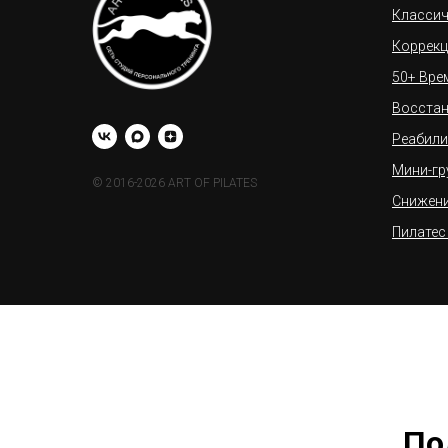
Классич
Коррекц
50+ Вре
Восстан
Реабили
Мини-гр
© 2016-2026 ART OF PILATES
Снижени
Пилатес
По