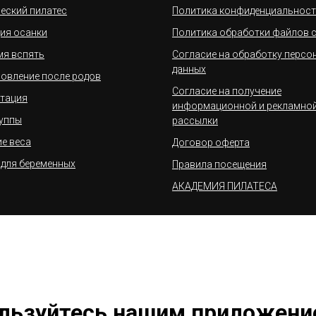
еский пилатес
Политика конфиденциальнос
ия осанки
Политика обработки файлов c
мя вспять
Согласие на обработку персо
данных
овление после родов
Согласие на получение
тация
информационной и рекламно
уппы
рассылки
е веса
Договор оферта
 для беременных
Правила посещения
АКАДЕМИЯ ПИЛАТЕСА
льзуйтесь нашим приложени